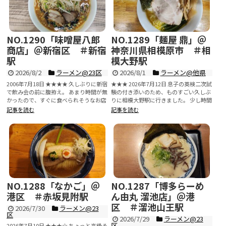
NO.1290「味噌屋八郎
NO.1289「麺屋 鼎」＠
商店」＠新宿区 ＃新宿
神奈川県相模原市 ＃相
駅
模大野駅
2026/8/2
ラーメン@23区
2026/8/1
ラーメン@他県
2006年7月18日 ★★★★ 久しぶりに新宿
★★★ 2026年7月12日 息子の英検二次試
で飲み会の前に腹拵え。 あまり時間が無
験の付き添いのため、ものすごい久しぶ
かったので、すぐに食べられそうなお店
りに相模大野駅に行きました。 少し時間
へ。 ...
が早か...
記事を読む
記事を読む
NO.1288「なかご」＠
NO.1287「博多らーめ
港区 ＃赤坂見附駅
ん由丸 溜池店」＠港
区 ＃溜池山王駅
2026/7/30
ラーメン@23
区
2026/7/29
ラーメン@23
区
2026年7月10日 ★★★☆ ちょっと高級そ