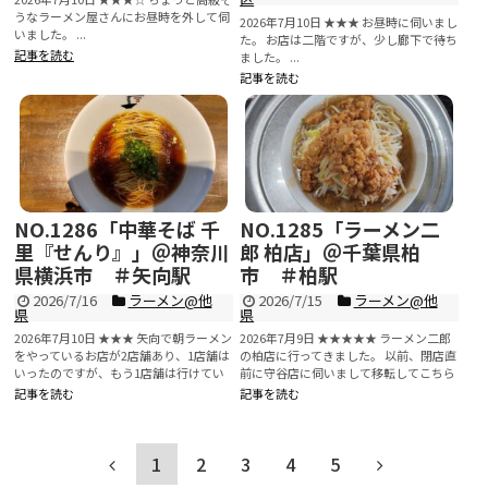
うなラーメン屋さんにお昼時を外して伺
2026年7月10日 ★★★ お昼時に伺いまし
いました。 ...
た。 お店は二階ですが、少し廊下で待ち
記事を読む
ました。 ...
記事を読む
NO.1286「中華そば 千
NO.1285「ラーメン二
里『せんり』」＠神奈川
郎 柏店」＠千葉県柏
県横浜市 ＃矢向駅
市 ＃柏駅
2026/7/16
ラーメン@他
2026/7/15
ラーメン@他
県
県
2026年7月10日 ★★★ 矢向で朝ラーメン
2026年7月9日 ★★★★★ ラーメン二郎
をやっているお店が2店舗あり、1店舗は
の柏店に行ってきました。 以前、閉店直
いったのですが、もう1店舗は行けてい
前に守谷店に伺いまして移転してこちら
なかったので...
になったとい...
記事を読む
記事を読む
1
2
3
4
5