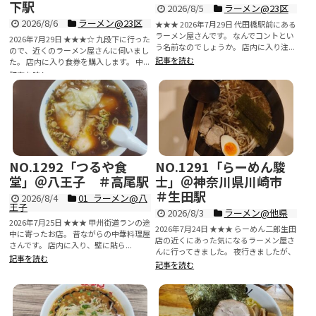
下駅
2026/8/5
ラーメン@23区
2026/8/6
ラーメン@23区
★★★ 2026年7月29日 代田橋駅前にある
ラーメン屋さんです。 なんでコントとい
2026年7月29日 ★★★☆ 九段下に行った
う名前なのでしょうか。 店内に入り注...
ので、近くのラーメン屋さんに伺いまし
記事を読む
た。 店内に入り食券を購入します。 中...
記事を読む
NO.1292「つるや食
NO.1291「らーめん駿
堂」＠八王子 ＃高尾駅
士」＠神奈川県川崎市
＃生田駅
2026/8/4
01_ラーメン@八
王子
2026/8/3
ラーメン@他県
2026年7月25日 ★★★ 甲州街道ランの途
2026年7月24日 ★★★ らーめん二郎生田
中に寄ったお店。 昔ながらの中華料理屋
店の近くにあった気になるラーメン屋さ
さんです。 店内に入り、壁に貼ら...
んに行ってきました。 夜行きましたが、
記事を読む
外の雰...
記事を読む