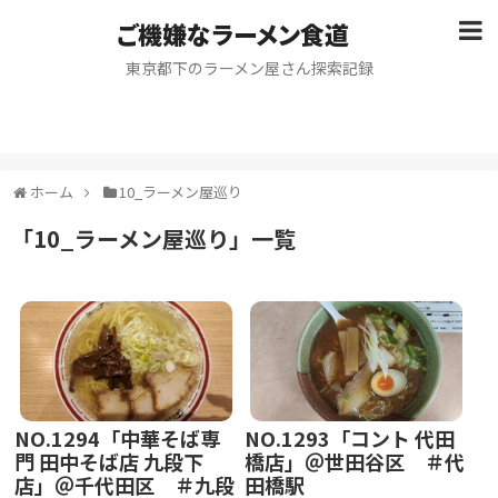
ご機嫌なラーメン食道
東京都下のラーメン屋さん探索記録
ホーム
10_ラーメン屋巡り
「
10_ラーメン屋巡り
」
一覧
NO.1294「中華そば専
NO.1293「コント 代田
門 田中そば店 九段下
橋店」＠世田谷区 ＃代
店」＠千代田区 ＃九段
田橋駅