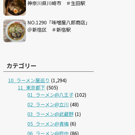
神奈川県川崎市 ＃生田駅
NO.1290「味噌屋八郎商店」
＠新宿区 ＃新宿駅
カテゴリー
10_ラーメン屋巡り
(1,294)
11_東京都下
(505)
01_ラーメン@八王子
(102)
02_ラーメン@立川
(48)
03_ラーメン@武蔵野
(1)
05_ラーメン@青梅
(6)
06_ラーメン@府中
(86)