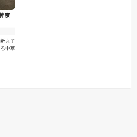
@神奈
と新丸子
ある中華