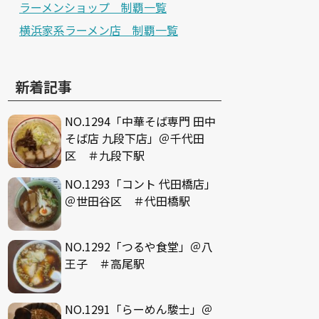
ラーメンショップ 制覇一覧
横浜家系ラーメン店 制覇一覧
新着記事
NO.1294「中華そば専門 田中
そば店 九段下店」＠千代田
区 ＃九段下駅
NO.1293「コント 代田橋店」
＠世田谷区 ＃代田橋駅
NO.1292「つるや食堂」＠八
王子 ＃高尾駅
NO.1291「らーめん駿士」＠