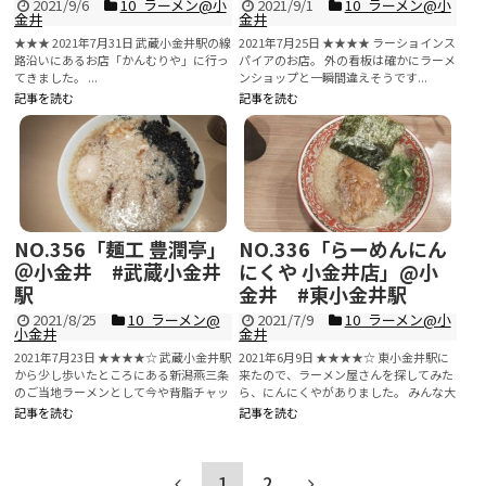
2021/9/6
10_ラーメン@小
2021/9/1
10_ラーメン@小
金井
金井
★★★ 2021年7月31日 武蔵小金井駅の線
2021年7月25日 ★★★★ ラーショインス
路沿いにあるお店「かんむりや」に行っ
パイアのお店。 外の看板は確かにラーメ
てきました。 ...
ンショップと一瞬間違えそうです...
記事を読む
記事を読む
NO.356「麺工 豊潤亭」
NO.336「らーめんにん
＠小金井 #武蔵小金井
にくや 小金井店」@小
駅
金井 #東小金井駅
2021/8/25
10_ラーメン@
2021/7/9
10_ラーメン@小
小金井
金井
2021年7月23日 ★★★★☆ 武蔵小金井駅
2021年6月9日 ★★★★☆ 東小金井駅に
から少し歩いたところにある新潟燕三条
来たので、ラーメン屋さんを探してみた
のご当地ラーメンとして今や背脂チャッ
ら、にんにくやがありました。 みんな大
チャ系...
好き...
記事を読む
記事を読む
1
2