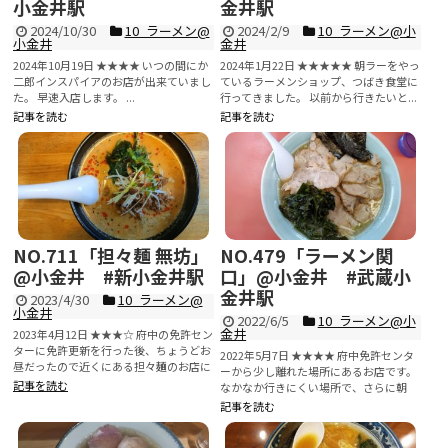
小金井駅
金井駅
2024/10/30
10_ラーメン@
2024/2/9
10_ラーメン@小
小金井
金井
2024年10月19日 ★★★★ いつの間にか
2024年1月22日 ★★★★★ 朝ラーをやっ
二郎インスパイアのお店が出来ていまし
ているラーメンショップ、つばき食堂に
た。 早速入店します。 ...
行ってきました。 以前から行きたいと...
記事を読む
記事を読む
NO.711「担々麺 無坊」
NO.479「ラーメン関
@小金井 #新小金井駅
口」@小金井 #武蔵小
金井駅
2023/4/30
10_ラーメン@
小金井
2022/6/5
10_ラーメン@小
金井
2023年4月12日 ★★★☆ 府中の免許セン
ターに免許更新を行った後、ちょうどお
2022年5月7日 ★★★★ 府中免許センタ
昼だったので近くにある担々麺のお店に
ーから少し離れた場所にあるお店です。
行ってきま...
記事を読む
なかなか行きにくい場所で、さらに朝
か...
記事を読む