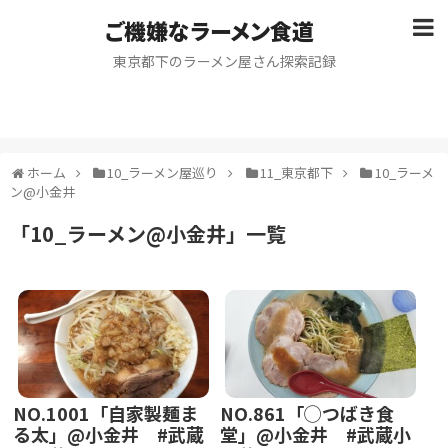
ご機嫌なラーメン食道
東京都下のラーメン屋さん探索記録
ホーム
10_ラーメン屋巡り
11_東京都下
10_ラーメ
ン@小金井
「
10_ラーメン@小金井
」
一覧
NO.1001「自家製麺ま
NO.861「◯つばき食
る太」@小金井 #武蔵
堂」@小金井 #武蔵小